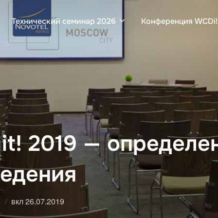
Технический семинар 2026
Конференция WCDi!
it! 2019 — определе
ведения
Опубликовано
и
вкл
26.07.2019