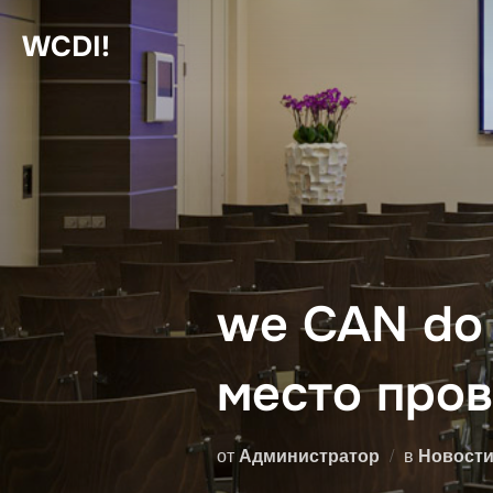
Перейти
WCDI!
к
содержимому
we CAN do 
место про
от
Администратор
в
Новост