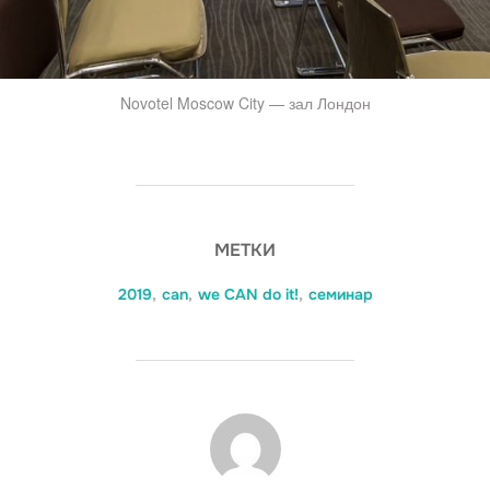
Novotel Moscow City — зал Лондон
МЕТКИ
2019
,
can
,
we CAN do it!
,
семинар
АВТОР ЗАПИСИ