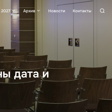
Поиск
 2027
Архив
Новости
Контакты
по:
ны дата и