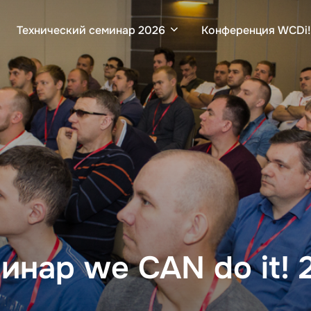
Технический семинар 2026
Конференция WCDi!
инар we CAN do it! 