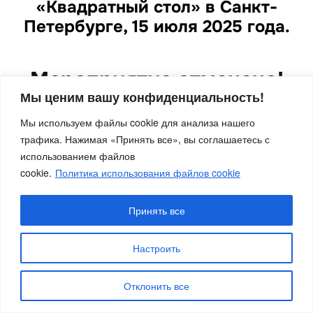
«Квадратный стол» в Санкт-
Петербурге, 15 июля 2025 года.
Мероприятие отменено!
Мы ценим вашу конфиденциальность!
Все оплаты будут возвращены в текущем месяце
Мы используем файлы cookie для анализа нашего
(июнь 2025).
трафика. Нажимая «Принять все», вы соглашаетесь с
использованием файлов
cookie.
Политика использования файлов cookie
Политика в отношении обработки персональных данных
Принять все
Copyright © 2017 - 2026 - LocMe Consulting & WCDi! - we
CAN do it!
Настроить
Inspiro Theme
от
WPZOOM
Отклонить все